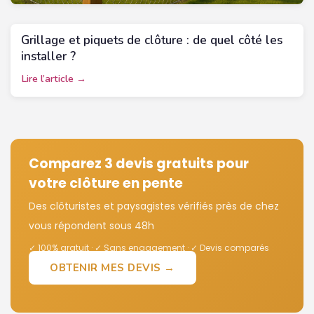
Grillage et piquets de clôture : de quel côté les
installer ?
Lire l’article →
Comparez 3 devis gratuits pour
votre clôture en pente
Des clôturistes et paysagistes vérifiés près de chez
vous répondent sous 48h
✓ 100% gratuit · ✓ Sans engagement · ✓ Devis comparés
OBTENIR MES DEVIS →