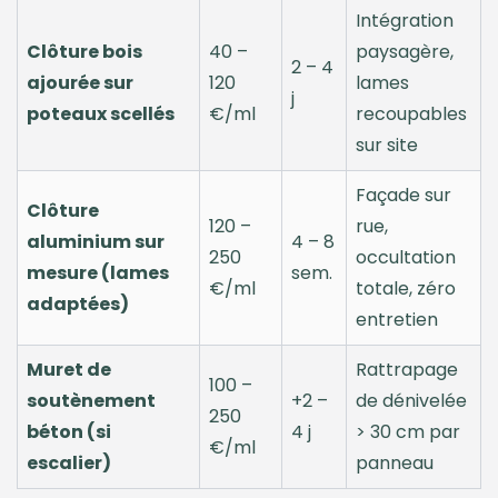
Intégration
Clôture bois
40 –
paysagère,
2 – 4
ajourée sur
120
lames
j
poteaux scellés
€/ml
recoupables
sur site
Façade sur
Clôture
120 –
rue,
aluminium sur
4 – 8
250
occultation
mesure (lames
sem.
€/ml
totale, zéro
adaptées)
entretien
Muret de
Rattrapage
100 –
soutènement
+2 –
de dénivelée
250
béton (si
4 j
> 30 cm par
€/ml
escalier)
panneau