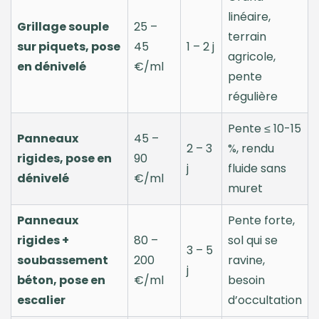
linéaire,
Grillage souple
25 –
terrain
sur piquets, pose
45
1 – 2 j
agricole,
en dénivelé
€/ml
pente
régulière
Pente ≤ 10-15
Panneaux
45 –
2 – 3
%, rendu
rigides, pose en
90
j
fluide sans
dénivelé
€/ml
muret
Panneaux
Pente forte,
rigides +
80 –
sol qui se
3 – 5
soubassement
200
ravine,
j
béton, pose en
€/ml
besoin
escalier
d’occultation