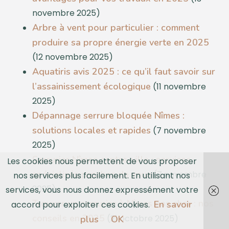
novembre 2025)
Arbre à vent pour particulier : comment
produire sa propre énergie verte en 2025
(12 novembre 2025)
Aquatiris avis 2025 : ce qu’il faut savoir sur
l’assainissement écologique
(11 novembre
2025)
Dépannage serrure bloquée Nîmes :
solutions locales et rapides
(7 novembre
2025)
Serrurier Nîmes centre-ville : services
Les cookies nous permettent de vous proposer
spécialisés proches de vous
(7 novembre
nos services plus facilement. En utilisant nos
2025)
services, vous nous donnez expressément votre
Trouver un serrurier à Nîmes pas cher : nos
En savoir
accord pour exploiter ces cookies.
conseils en 2025
(21 octobre 2025)
plus
OK