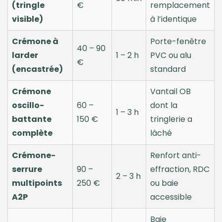
(tringle
€
remplacement
visible)
à l’identique
Crémone à
Porte-fenêtre
40 – 90
larder
1 – 2 h
PVC ou alu
€
(encastrée)
standard
Crémone
Vantail OB
oscillo-
60 –
dont la
1 – 3 h
battante
150 €
tringlerie a
complète
lâché
Crémone-
Renfort anti-
serrure
90 –
effraction, RDC
2 – 3 h
multipoints
250 €
ou baie
A2P
accessible
Baie