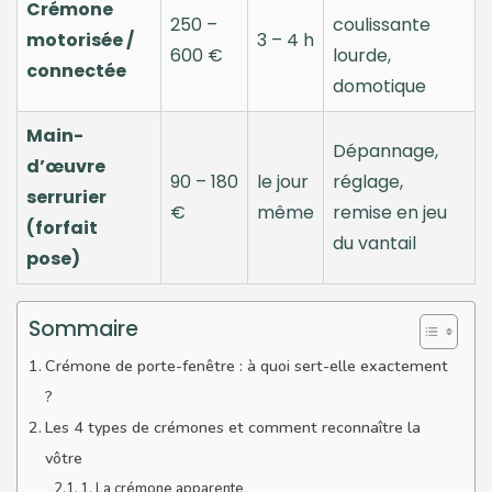
Crémone
250 –
coulissante
motorisée /
3 – 4 h
600 €
lourde,
connectée
domotique
Main-
Dépannage,
d’œuvre
90 – 180
le jour
réglage,
serrurier
€
même
remise en jeu
(forfait
du vantail
pose)
Sommaire
Crémone de porte-fenêtre : à quoi sert-elle exactement
?
Les 4 types de crémones et comment reconnaître la
vôtre
1. La crémone apparente