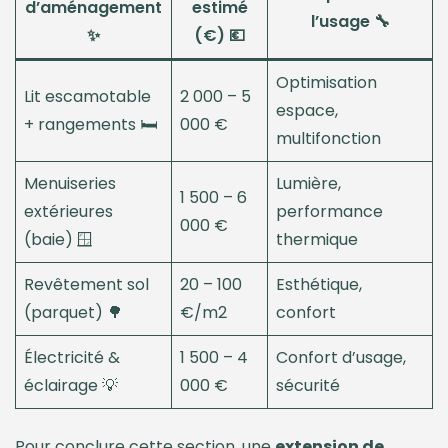
d’aménagement
estimé
l’usage 🔧
✨
(€) 💶
Optimisation
Lit escamotable
2 000 – 5
espace,
+ rangements 🛏️
000 €
multifonction
Menuiseries
Lumière,
1 500 – 6
extérieures
performance
000 €
(baie) 🪟
thermique
Revêtement sol
20 – 100
Esthétique,
(parquet) 🌳
€/m2
confort
Électricité &
1 500 – 4
Confort d’usage,
éclairage 💡
000 €
sécurité
Pour conclure cette section, une
extension de