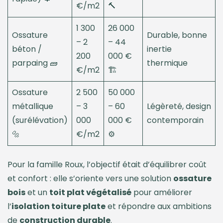
€/m2
🔨
1 300
26 000
Ossature
Durable, bonne
– 2
– 44
béton /
inertie
200
000 €
parpaing 🧱
thermique
€/m2
🏗️
Ossature
2 500
50 000
métallique
– 3
– 60
Légèreté, design
(surélévation)
000
000 €
contemporain
🔩
€/m2
⚙️
Pour la famille Roux, l’objectif était d’équilibrer coût
et confort : elle s’oriente vers une solution
ossature
bois
et un
toit plat végétalisé
pour améliorer
l’
isolation toiture plate
et répondre aux ambitions
de
construction durable
.