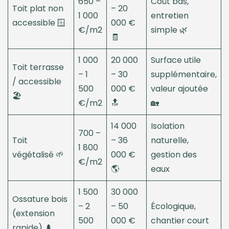
650 –
Coût bas,
Toit plat non
– 20
1 000
entretien
accessible 🪟
000 €
€/m2
simple 🌿
🧾
1 000
20 000
Surface utile
Toit terrasse
– 1
– 30
supplémentaire,
/ accessible
500
000 €
valeur ajoutée
🏖️
€/m2
🔝
🏡
14 000
Isolation
700 –
Toit
– 36
naturelle,
1 800
végétalisé 🌱
000 €
gestion des
€/m2
🌎
eaux
1 500
30 000
Ossature bois
– 2
– 50
Écologique,
(extension
500
000 €
chantier court
rapide) 🌲