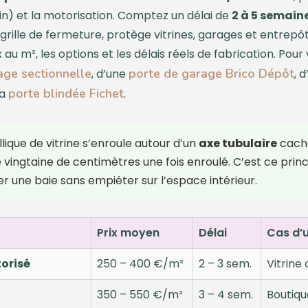
ein) et la motorisation. Comptez un délai de
2 à 5 semain
ou grille de fermeture, protège vitrines, garages et entrepôt
x au m², les options et les délais réels de fabrication. Po
age sectionnelle
porte de garage Brico Dépôt
, d’une
, 
porte blindée Fichet
la
.
ique de vitrine s’enroule autour d’un
axe tubulaire
caché
vingtaine de centimètres une fois enroulé. C’est ce prin
er une baie sans empiéter sur l’espace intérieur.
Prix moyen
Délai
Cas d’
orisé
250 – 400 €/m²
2 – 3 sem.
Vitrine
350 – 550 €/m²
3 – 4 sem.
Boutiqu