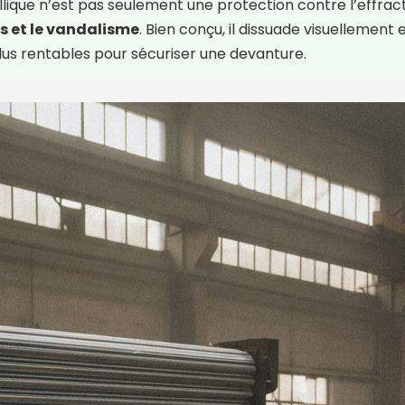
ique n’est pas seulement une protection contre l’effract
s et le vandalisme
. Bien conçu, il dissuade visuellement
plus rentables pour sécuriser une devanture.