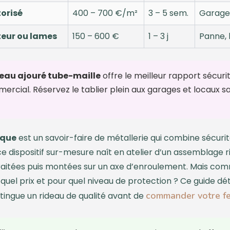
torisé
400 – 700 €/m²
3 – 5 sem.
Garage,
eur ou lames
150 – 600 €
1 – 3 j
Panne, 
deau ajouré tube-maille
offre le meilleur rapport sécurit
rcial. Réservez le tablier plein aux garages et locaux san
ique
est un savoir-faire de métallerie qui combine sécurité
 dispositif sur-mesure naît en atelier d’un assemblage 
, traitées puis montées sur un axe d’enroulement. Mais c
 quel prix et pour quel niveau de protection ? Ce guide dé
commander votre f
tingue un rideau de qualité avant de