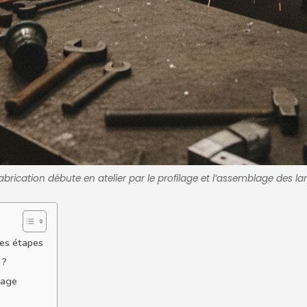
abrication débute en atelier par le profilage et l’assemblage des l
des étapes
 ?
rage