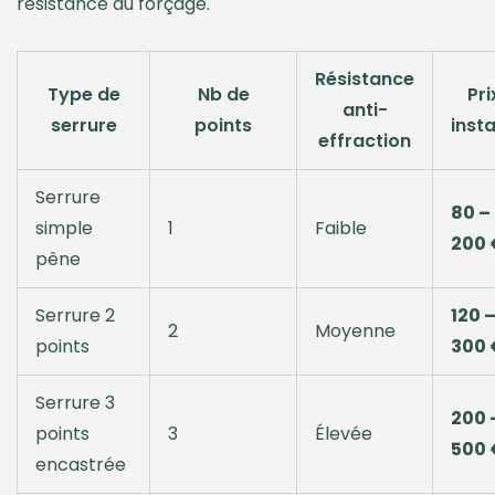
résistance au forçage.
Résistance
Type de
Nb de
Pri
anti-
serrure
points
insta
effraction
Serrure
80 –
simple
1
Faible
200 
pêne
Serrure 2
120 
2
Moyenne
points
300 
Serrure 3
200 
points
3
Élevée
500 
encastrée