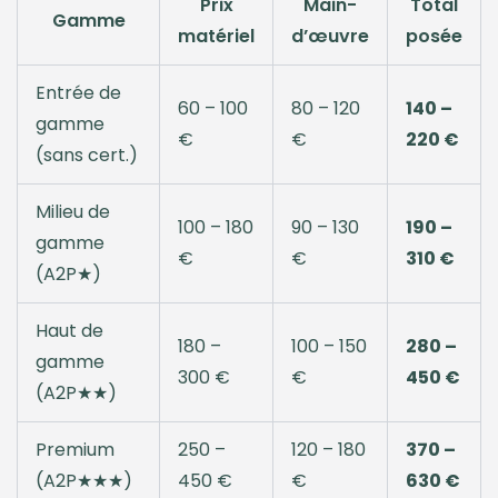
Prix
Main-
Total
Gamme
matériel
d’œuvre
posée
Entrée de
60 – 100
80 – 120
140 –
gamme
€
€
220 €
(sans cert.)
Milieu de
100 – 180
90 – 130
190 –
gamme
€
€
310 €
(A2P★)
Haut de
180 –
100 – 150
280 –
gamme
300 €
€
450 €
(A2P★★)
Premium
250 –
120 – 180
370 –
(A2P★★★)
450 €
€
630 €