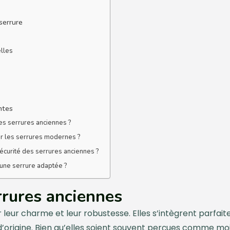
serrure
elles
ntes
es serrures anciennes ?
r les serrures modernes ?
écurité des serrures anciennes ?
 une serrure adaptée ?
rures anciennes
 leur charme et leur robustesse. Elles s’intègrent parfa
 d’origine. Bien qu’elles soient souvent perçues comme m