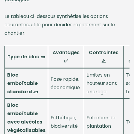
Le tableau ci-dessous synthétise les options
courantes, utile pour décider rapidement sur le
chantier.
Avantages
Contraintes
Type de bloc 🧱
✅
⚠️
co
Bloc
Limites en
Ter
Pose rapide,
emboîtable
hauteur sans
so
économique
standard
🧱
ancrage
ba
Bloc
emboîtable
Esthétique,
Entretien de
avec alvéoles
Tal
biodiversité
plantation
végétalisables