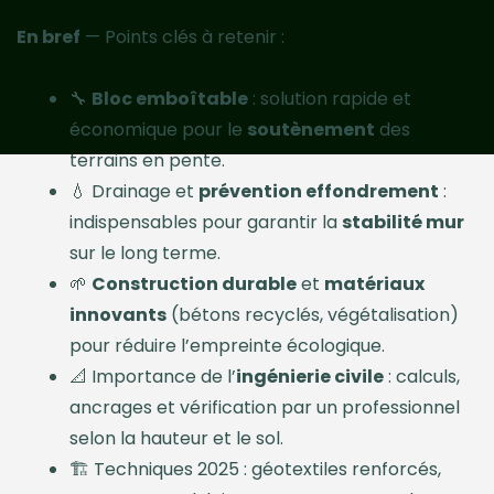
En bref
— Points clés à retenir :
🔧
Bloc emboîtable
: solution rapide et
économique pour le
soutènement
des
terrains en pente.
💧 Drainage et
prévention effondrement
:
indispensables pour garantir la
stabilité mur
sur le long terme.
🌱
Construction durable
et
matériaux
innovants
(bétons recyclés, végétalisation)
pour réduire l’empreinte écologique.
📐 Importance de l’
ingénierie civile
: calculs,
ancrages et vérification par un professionnel
selon la hauteur et le sol.
🏗️ Techniques 2025 : géotextiles renforcés,