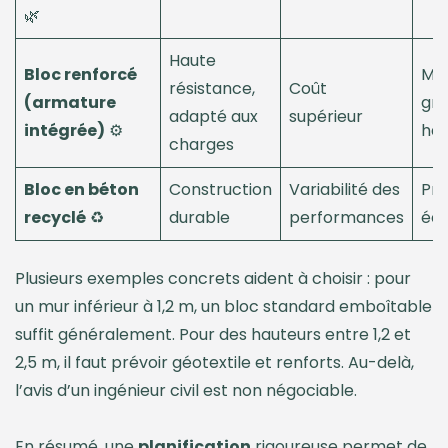
🌿
Haute
Bloc renforcé
Mur
résistance,
Coût
(armature
gr
adapté aux
supérieur
intégrée)
⚙️
hau
charges
Bloc en béton
Construction
Variabilité des
Pro
recyclé
♻️
durable
performances
éco
Plusieurs exemples concrets aident à choisir : pour
un mur inférieur à 1,2 m, un bloc standard emboîtable
suffit généralement. Pour des hauteurs entre 1,2 et
2,5 m, il faut prévoir géotextile et renforts. Au-delà,
l’avis d’un ingénieur civil est non négociable.
En résumé, une
planification
rigoureuse permet de