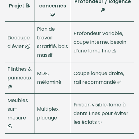
Profondeur / Exigence
Projet 📝
concernés
🔎
🧩
Plan de
Profondeur variable,
Découpe
travail
coupe interne, besoin
d’évier 🚰
stratifié, bois
d’une lame fine ⚠️
massif
Plinthes &
MDF,
Coupe longue droite,
panneaux
mélaminé
rail recommandé ✅
🪵
Meubles
Finition visible, lame à
sur-
Multiplex,
dents fines pour éviter
mesure
placage
les éclats ✨
🧰