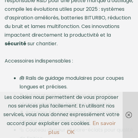
responsable R&D pour une petite marque d’outillage,
compile les évolutions utiles pour 2025 : systèmes
d’aspiration améliorés, batteries BITURBO, réduction
du bruit et lames multifonction. Ces innovations
impactent directement la productivité et la
sécurité
sur chantier.
Accessoires indispensables :
🧰 Rails de guidage modulaires pour coupes
longues et précises.
🌀 Adaptateurs d’aspiration et sacs de
Les cookies nous permettent de vous proposer
récupération pour limiter la poussière.
nos services plus facilement. En utilisant nos
🔋 Batteries haute capacité et chargeurs
services, vous nous donnez expressément votre
rapides pour modèles sans fil.
En savoir
accord pour exploiter ces cookies.
🔩 Couteau diviseur et pare-éclats pour qualité
plus
OK