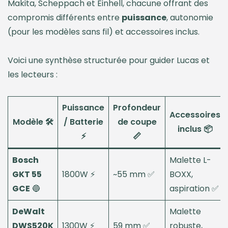
Makita, Scheppach et Einhell, chacune offrant des
compromis différents entre
puissance
, autonomie
(pour les modèles sans fil) et accessoires inclus.
Voici une synthèse structurée pour guider Lucas et
les lecteurs :
Puissance
Profondeur
Accessoires
Modèle 🛠️
/ Batterie
de coupe
inclus 📦
⚡
📏
Bosch
Malette L-
GKT 55
1800W ⚡
~55 mm ✅
BOXX,
GCE
🔵
aspiration ✅
DeWalt
Malette
DWS520K
1300W ⚡
59 mm ✅
robuste,