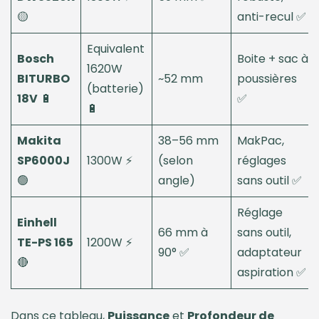
🟡
anti-recul ✅
Equivalent
Bosch
Boite + sac à
1620W
BITURBO
~52 mm
poussières
(batterie)
18V
🔋
✅
🔋
Makita
38–56 mm
MakPac,
SP6000J
1300W ⚡
(selon
réglages
🟢
angle)
sans outil ✅
Réglage
Einhell
66 mm à
sans outil,
TE-PS 165
1200W ⚡
90° ✅
adaptateur
🔴
aspiration ✅
Dans ce tableau,
Puissance
et
Profondeur de