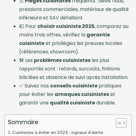
⚠️
Pièges cuisinistes
fréquents : devis flous,
pressions commerciales, matériaux de qualité
inférieure et SAV défaillant.
💶 Pour
choisir cuisiniste 2025
, comparez au
moins trois offres, vérifiez la
garantie
cuisiniste
et privilégiez les preuves locales
(références, showroom).
🛠️ Les
problèmes cuisinistes
les plus
rapportés sont : retards, surcoûts, finitions
bâclées et absence de suivi après installation.
✅ Suivez nos
conseils cuisiniste
pratiques
pour éviter les
arnaques cuisinistes
et
garantir une
qualité cuisiniste
durable.
Sommaire
Cuisinistes à éviter en 2025 : signaux d’alerte