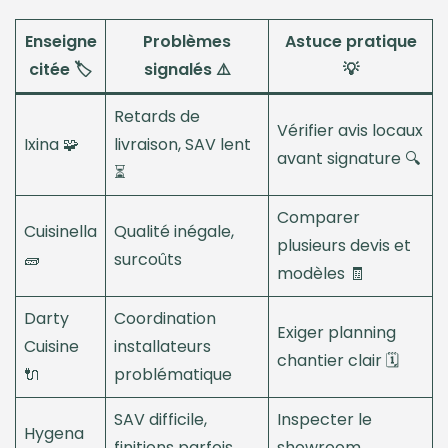
Enseigne
Problèmes
Astuce pratique
citée 🏷️
signalés ⚠️
💡
Retards de
Vérifier avis locaux
Ixina 🧩
livraison, SAV lent
avant signature 🔍
⏳
Comparer
Cuisinella
Qualité inégale,
plusieurs devis et
🧱
surcoûts
modèles 🧾
Darty
Coordination
Exiger planning
Cuisine
installateurs
chantier clair 🗓️
🔌
problématique
SAV difficile,
Inspecter le
Hygena
finitions parfois
showroom