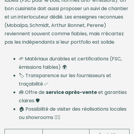
labels (FSC pour le bois, normes anti-émissions). Un
bon cuisiniste doit aussi proposer un suivi de chantier
et un interlocuteur dédié. Les enseignes reconnues
(Mobalpa, Schmidt, Arthur Bonnet, Perene)
reviennent souvent comme fiables, mais n’écartez
pas les indépendants si leur portfolio est solide.
🌱 Matériaux durables et certifications (FSC,
émissions faibles) 🌍
🏷️ Transparence sur les fournisseurs et
traçabilité ✅
🧰 Offre de
service après-vente
et garanties
claires 🛡️
🏠 Possibilité de visiter des réalisations locales
ou showrooms 🕵️‍♂️