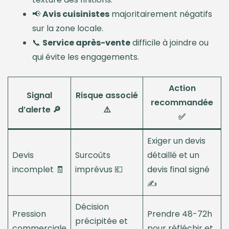
📢
Avis cuisinistes
majoritairement négatifs
sur la zone locale.
📞
Service après-vente
difficile à joindre ou
qui évite les engagements.
Action
Signal
Risque associé
recommandée
d’alerte 🔎
⚠️
✅
Exiger un devis
Devis
Surcoûts
détaillé et un
incomplet 🧾
imprévus 💶
devis final signé
✍️
Décision
Pression
Prendre 48-72h
précipitée et
commerciale
pour réfléchir et