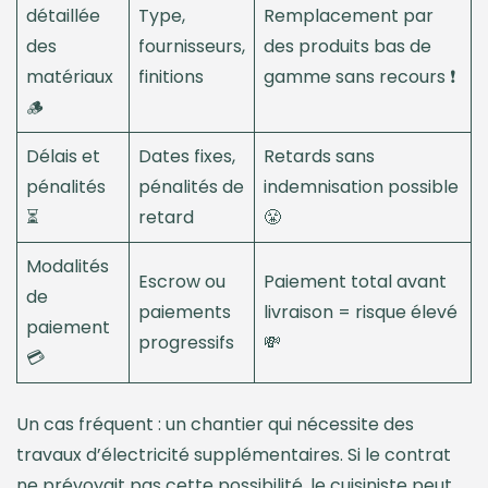
détaillée
Type,
Remplacement par
des
fournisseurs,
des produits bas de
matériaux
finitions
gamme sans recours ❗
🪵
Délais et
Dates fixes,
Retards sans
pénalités
pénalités de
indemnisation possible
⏳
retard
😤
Modalités
Escrow ou
Paiement total avant
de
paiements
livraison = risque élevé
paiement
progressifs
💸
💳
Un cas fréquent : un chantier qui nécessite des
travaux d’électricité supplémentaires. Si le contrat
ne prévoyait pas cette possibilité, le cuisiniste peut