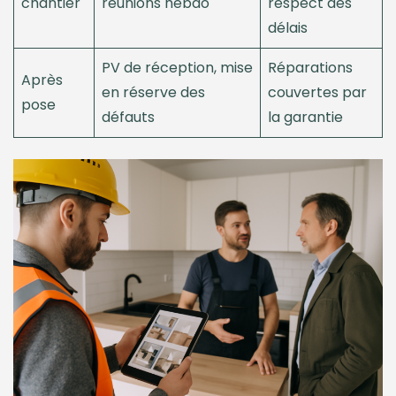
chantier
réunions hebdo
respect des
délais
PV de réception, mise
Réparations
Après
en réserve des
couvertes par
pose
défauts
la garantie