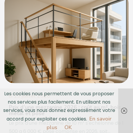
Les cookies nous permettent de vous proposer
15 juillet 2026
nos services plus facilement. En utilisant nos
Prix d’une mezzanine 2026 : coût au m², bois,
services, vous nous donnez expressément votre
métal et pose
En savoir
accord pour exploiter ces cookies.
Le prix d'une mezzanine de 10 m² s'echelonne de 1
plus
OK
500 a 6 000 € pose comprise en 2026, soit...