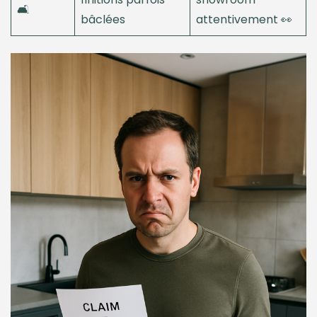
🛋️
bâclées
attentivement 👀