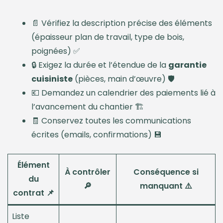
📄 Vérifiez la description précise des éléments
(épaisseur plan de travail, type de bois,
poignées) ✅
🔒 Exigez la durée et l’étendue de la
garantie
cuisiniste
(pièces, main d’œuvre) 🛡️
💶 Demandez un calendrier des paiements lié à
l’avancement du chantier 🏗️
🧾 Conservez toutes les communications
écrites (emails, confirmations) 💾
Élément
À contrôler
Conséquence si
du
🔎
manquant ⚠️
contrat 📌
Liste