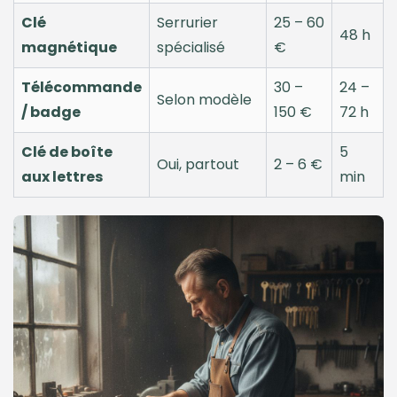
Clé
Serrurier
25 – 60
48 h
magnétique
spécialisé
€
Télécommande
30 –
24 –
Selon modèle
/ badge
150 €
72 h
Clé de boîte
5
Oui, partout
2 – 6 €
aux lettres
min