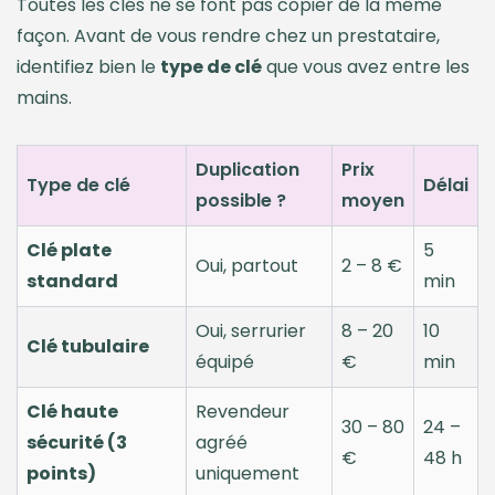
Toutes les clés ne se font pas copier de la même
façon. Avant de vous rendre chez un prestataire,
identifiez bien le
type de clé
que vous avez entre les
mains.
Duplication
Prix
Type de clé
Délai
possible ?
moyen
Clé plate
5
Oui, partout
2 – 8 €
standard
min
Oui, serrurier
8 – 20
10
Clé tubulaire
équipé
€
min
Clé haute
Revendeur
30 – 80
24 –
sécurité (3
agréé
€
48 h
points)
uniquement