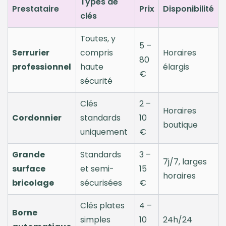
Types de
Prestataire
Prix
Disponibilité
clés
Toutes, y
5 –
Serrurier
compris
Horaires
80
professionnel
haute
élargis
€
sécurité
Clés
2 –
Horaires
Cordonnier
standards
10
boutique
uniquement
€
Grande
Standards
3 –
7j/7, larges
surface
et semi-
15
horaires
bricolage
sécurisées
€
Clés plates
4 –
Borne
simples
10
24h/24