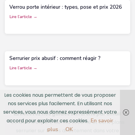
Verrou porte intérieur : types, pose et prix 2026
Lire l’article →
Serrurier prix abusif : comment réagir ?
Lire l’article →
Les cookies nous permettent de vous proposer
nos services plus facilement. En utilisant nos
services, vous nous donnez expressément votre
💌 Recevez nos guides serrurerie par email
En savoir
accord pour exploiter ces cookies.
Conseils d’expert, alertes sécurité et bons plans
plus
OK
serrurier sur Nîmes directement dans votre