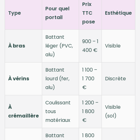
Prix
Pour quel
Type
TTC
Esthétique
portail
pose
Battant
900 – 1
À bras
léger (PVC,
Visible
400 €
alu)
Battant
1 100 –
À vérins
lourd (fer,
1 700
Discrète
alu)
€
Coulissant
1 200 –
À
Visible
tous
1 800
crémaillère
(sol)
matériaux
€
Battant
1 800