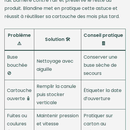
fait barrière contre l’air et préserve le reste du
produit. Blandine met en pratique cette astuce et
réussit à réutiliser sa cartouche des mois plus tard.
Problème
Conseil pratique
Solution 🛠️
⚠️
🧾
Buse
Conserver une
Nettoyage avec
bouchée
buse sèche de
aiguille
🚫
secours
Remplir la canule
Cartouche
Étiqueter la date
puis stocker
ouverte 🧴
d’ouverture
verticale
Fuites ou
Maintenir pression
Pratiquer sur
coulures
et vitesse
carton au