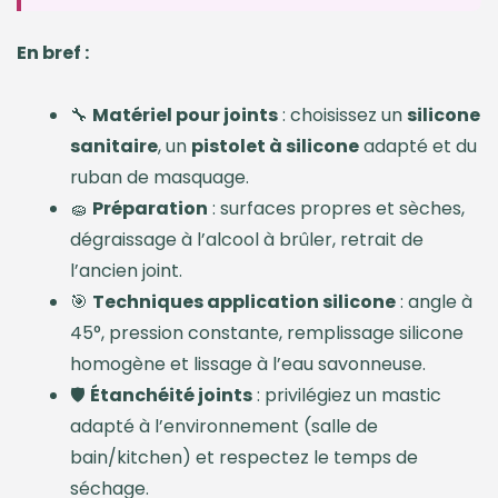
En bref :
🔧
Matériel pour joints
: choisissez un
silicone
sanitaire
, un
pistolet à silicone
adapté et du
ruban de masquage.
🧽
Préparation
: surfaces propres et sèches,
dégraissage à l’alcool à brûler, retrait de
l’ancien joint.
🎯
Techniques application silicone
: angle à
45°, pression constante, remplissage silicone
homogène et lissage à l’eau savonneuse.
🛡️
Étanchéité joints
: privilégiez un mastic
adapté à l’environnement (salle de
bain/kitchen) et respectez le temps de
séchage.