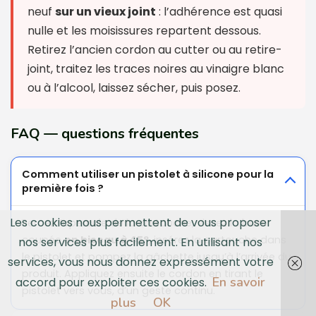
neuf
sur un vieux joint
: l’adhérence est quasi
nulle et les moisissures repartent dessous.
Retirez l’ancien cordon au cutter ou au retire-
joint, traitez les traces noires au vinaigre blanc
ou à l’alcool, laissez sécher, puis posez.
FAQ — questions fréquentes
Comment utiliser un pistolet à silicone pour la
première fois ?
Les cookies nous permettent de vous proposer
Percez l’opercule de la cartouche, vissez la buse
coupée
en biseau à 45°
, insérez la cartouche dans
nos services plus facilement. En utilisant nos
le pistolet et pompez la gâchette jusqu’à l’arrivée du
services, vous nous donnez expressément votre
produit. Appliquez ensuite le cordon en tirant le
En savoir
accord pour exploiter ces cookies.
pistolet vers vous, d’un geste continu.
plus
OK