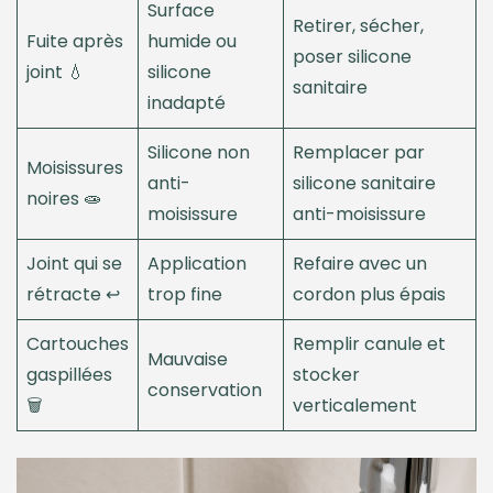
Surface
Retirer, sécher,
Fuite après
humide ou
poser silicone
joint 💧
silicone
sanitaire
inadapté
Silicone non
Remplacer par
Moisissures
anti-
silicone sanitaire
noires 🧫
moisissure
anti-moisissure
Joint qui se
Application
Refaire avec un
rétracte ↩️
trop fine
cordon plus épais
Cartouches
Remplir canule et
Mauvaise
gaspillées
stocker
conservation
🗑️
verticalement