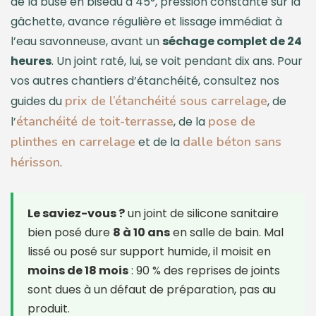
de la buse en biseau à 45°, pression constante sur la
gâchette, avance régulière et lissage immédiat à
l’eau savonneuse, avant un
séchage complet de 24
heures
. Un joint raté, lui, se voit pendant dix ans. Pour
vos autres chantiers d’étanchéité, consultez nos
prix de l’étanchéité sous carrelage
guides du
, de
étanchéité de toit-terrasse
pose de
l’
, de la
plinthes en carrelage
dalle béton sans
et de la
hérisson
.
Le saviez-vous ?
un joint de silicone sanitaire
bien posé dure
8 à 10 ans
en salle de bain. Mal
lissé ou posé sur support humide, il moisit en
moins de 18 mois
: 90 % des reprises de joints
sont dues à un défaut de préparation, pas au
produit.