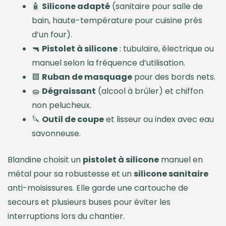
🧴
Silicone adapté
(sanitaire pour salle de
bain, haute-température pour cuisine près
d’un four).
🔫
Pistolet à silicone
: tubulaire, électrique ou
manuel selon la fréquence d’utilisation.
🟦
Ruban de masquage
pour des bords nets.
🧽
Dégraissant
(alcool à brûler) et chiffon
non pelucheux.
🔪
Outil de coupe
et lisseur ou index avec eau
savonneuse.
Blandine choisit un
pistolet à silicone
manuel en
métal pour sa robustesse et un
silicone sanitaire
anti-moisissures. Elle garde une cartouche de
secours et plusieurs buses pour éviter les
interruptions lors du chantier.