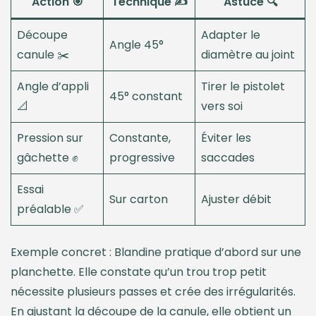
Action 🎯
Technique ✍️
Astuce 🔍
Découpe
Adapter le
Angle 45°
canule ✂️
diamètre au joint
Angle d’appli
Tirer le pistolet
45° constant
📐
vers soi
Pression sur
Constante,
Éviter les
gâchette ✊
progressive
saccades
Essai
Sur carton
Ajuster débit
préalable ✅
Exemple concret : Blandine pratique d’abord sur une
planchette. Elle constate qu’un trou trop petit
nécessite plusieurs passes et crée des irrégularités.
En ajustant la découpe de la canule, elle obtient un