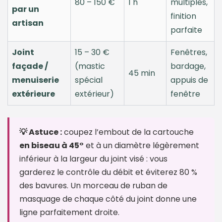
80 – 150 €
1 h
multiples,
par un
finition
artisan
parfaite
Joint
15 – 30 €
Fenêtres,
façade /
(mastic
bardage,
45 min
menuiserie
spécial
appuis de
extérieure
extérieur)
fenêtre
💡 Astuce :
coupez l’embout de la cartouche
en biseau à 45°
et à un diamètre légèrement
inférieur à la largeur du joint visé : vous
garderez le contrôle du débit et éviterez 80 %
des bavures. Un morceau de ruban de
masquage de chaque côté du joint donne une
ligne parfaitement droite.