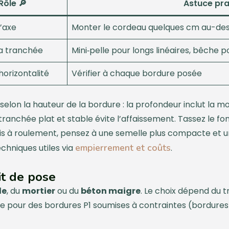
Rôle 🔎
Astuce pra
’axe
Monter le cordeau quelques cm au-dessus
la tranchée
Mini‑pelle pour longs linéaires, bêche 
horizontalité
Vérifier à chaque bordure posée
elon la hauteur de la bordure : la profondeur inclut la mo
 tranchée plat et stable évite l’affaissement. Tassez le f
s à roulement, pensez à une semelle plus compacte et
empierrement et coûts
chniques utiles via
.
it de pose
le
, du
mortier
ou du
béton maigre
. Le choix dépend du tra
 pour des bordures P1 soumises à contraintes (bordures d