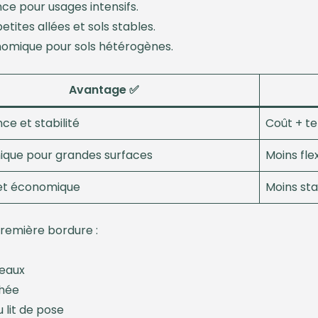
nce pour usages intensifs.
 petites allées et sols stables.
onomique pour sols hétérogènes.
Avantage ✅
e et stabilité
Coût + t
que pour grandes surfaces
Moins fle
et économique
Moins sta
première bordure :
veaux
chée
lit de pose