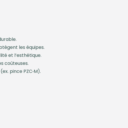
durable.
otègent les équipes.
ité et l’esthétique.
es coûteuses.
 (ex. pince PZC‑M).