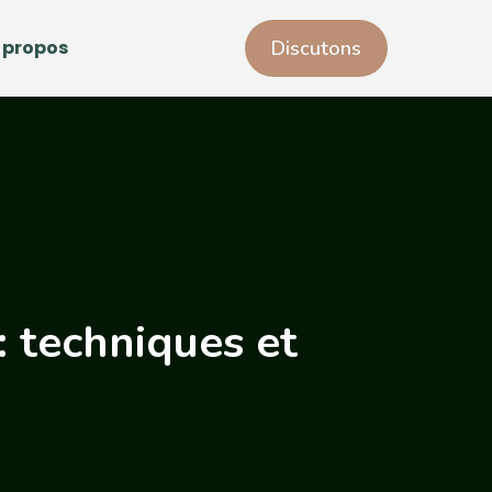
 propos
Discutons
: techniques et