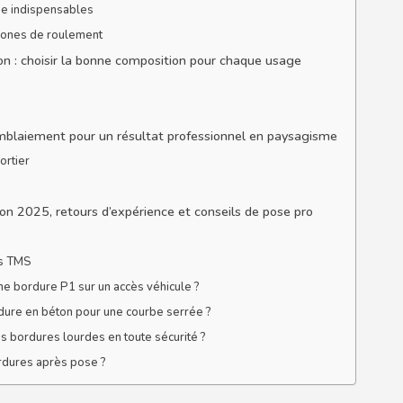
se indispensables
 zones de roulement
n : choisir la bonne composition pour chaque usage
remblaiement pour un résultat professionnel en paysagisme
ortier
tion 2025, retours d’expérience et conseils de pose pro
es TMS
une bordure P1 sur un accès véhicule ?
re en béton pour une courbe serrée ?
s bordures lourdes en toute sécurité ?
rdures après pose ?