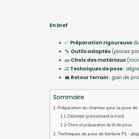
En bref
✅
Préparation rigoureuse
du
🔧
Outils adaptés
(pinces pos
🧱
Choix des matériaux
(mort
⚖️
Techniques de pose
: alig
💼
Retour terrain
: gain de pr
Sommaire
Préparation du chantier pour la pose de
Délimiter précisément le tracé
Choix et préparation du lit de pose
Techniques de pose de bordure P1 : ali