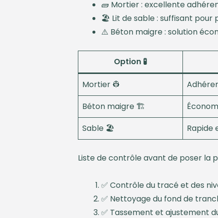
🧱 Mortier : excellente adhére
🏖️ Lit de sable : suffisant pour
⚠️ Béton maigre : solution éc
Option 🧪
Mortier 👷
Adhérenc
Béton maigre 🏗️
Économi
Sable 🏖️
Rapide 
Liste de contrôle avant de poser la 
✅ Contrôle du tracé et des ni
✅ Nettoyage du fond de tran
✅ Tassement et ajustement du 