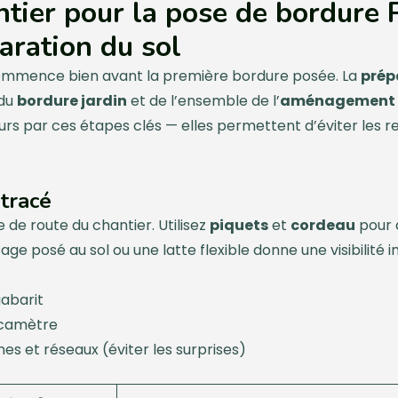
tier pour la pose de bordure P
aration du sol
commence bien avant la première bordure posée. La
prép
 du
bordure jardin
et de l’ensemble de l’
aménagement e
 par ces étapes clés — elles permettent d’éviter les rep
 tracé
e de route du chantier. Utilisez
piquets
et
cordeau
pour d
age posé au sol ou une latte flexible donne une visibilité
gabarit
écamètre
es et réseaux (éviter les surprises)