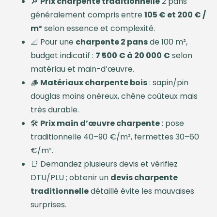
🔎
Prix charpente traditionnelle
2 pans
généralement compris entre
105 € et 200 € /
m²
selon essence et complexité.
📐 Pour une
charpente 2 pans
de 100 m²,
budget indicatif :
7 500 € à 20 000 €
selon
matériau et main-d’œuvre.
🪵
Matériaux charpente bois
: sapin/pin
douglas moins onéreux, chêne coûteux mais
très durable.
🛠️
Prix main d’œuvre charpente
: pose
traditionnelle 40–90 €/m², fermettes 30–60
€/m².
📑 Demandez plusieurs devis et vérifiez
DTU/PLU ; obtenir un
devis charpente
traditionnelle
détaillé évite les mauvaises
surprises.