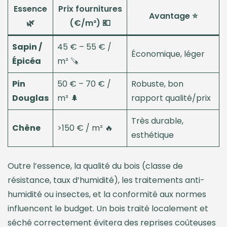
Essence
Prix fournitures
Avantage ⭐
🌿
(€/m²) 💶
Sapin /
45 € – 55 € /
Économique, léger
Épicéa
m² 🪚
Pin
50 € – 70 € /
Robuste, bon
Douglas
m² 🌲
rapport qualité/prix
Très durable,
Chêne
>150 € / m² 🔥
esthétique
Outre l’essence, la qualité du bois (classe de
résistance, taux d’humidité), les traitements anti-
humidité ou insectes, et la conformité aux normes
influencent le budget. Un bois traité localement et
séché correctement évitera des reprises coûteuses