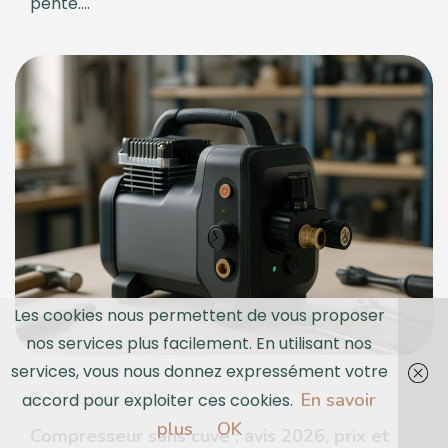
pente....
Les cookies nous permettent de vous proposer
nos services plus facilement. En utilisant nos
services, vous nous donnez expressément votre
18 juillet 2026
En savoir
accord pour exploiter ces cookies.
plus
OK
Compresseur sans cuve : avis 2026, prix et