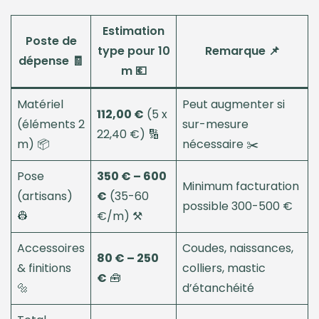
Estimation
Poste de
type pour 10
Remarque 📌
dépense 🧾
m 💶
Matériel
Peut augmenter si
112,00 €
(5 x
(éléments 2
sur-mesure
22,40 €) 🔢
m) 📦
nécessaire ✂️
Pose
350 € – 600
Minimum facturation
(artisans)
€
(35-60
possible 300-500 €
👷
€/m) ⚒️
Accessoires
Coudes, naissances,
80 € – 250
& finitions
colliers, mastic
€
🧰
🔩
d’étanchéité