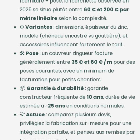
fourniture + pose, la fourchette observée en
2025 se situe plutôt entre
60 € et 200 € par
mètre linéaire
selon la complexité.
⚙️
Variantes
: dimensions, épaisseur du zinc,
modèle (chéneau encastré vs gouttière), et
accessoires influencent fortement le tarif.
🛠️
Pose
: un couvreur zingueur facture
généralement entre
35 € et 60 € / m
pour des
poses courantes, avec un minimum de
facturation pour petits chantiers.
📦
Garantie & durabilité
: garantie
constructeur fréquente de
10 ans
, durée de vie
estimée à ~
25 ans
en conditions normales.
💡
Astuce
: comparez plusieurs devis,
privilégiez la fabrication sur-mesure pour une
intégration parfaite, et pensez aux remises par