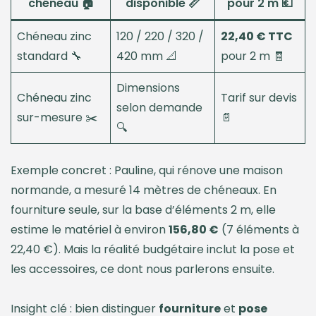
chéneau 🏠
disponible 📏
pour 2 m 💶
Chéneau zinc
120 / 220 / 320 /
22,40 € TTC
standard 🔧
420 mm 📐
pour 2 m 🧾
Dimensions
Chéneau zinc
Tarif sur devis
selon demande
sur-mesure ✂️
📄
🔍
Exemple concret : Pauline, qui rénove une maison
normande, a mesuré 14 mètres de chéneaux. En
fourniture seule, sur la base d’éléments 2 m, elle
estime le matériel à environ
156,80 €
(7 éléments à
22,40 €). Mais la réalité budgétaire inclut la pose et
les accessoires, ce dont nous parlerons ensuite.
Insight clé : bien distinguer
fourniture
et
pose