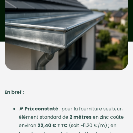
En bref :
🔎
Prix constaté
: pour la fourniture seuls, un
élément standard de
2 mètres
en zinc coûte
environ
22,40 € TTC
(soit ~11,20 €/m) ; en