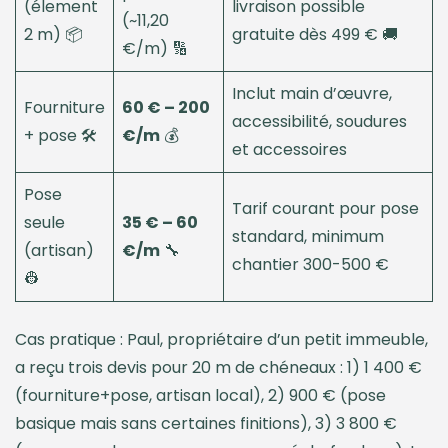
(élement
livraison possible
(~11,20
2 m) 📦
gratuite dès 499 € 🚚
€/m) 🔢
Inclut main d’œuvre,
Fourniture
60 € – 200
accessibilité, soudures
+ pose 🛠️
€/m
💰
et accessoires
Pose
Tarif courant pour pose
seule
35 € – 60
standard, minimum
(artisan)
€/m
🔧
chantier 300-500 €
👷
Cas pratique : Paul, propriétaire d’un petit immeuble,
a reçu trois devis pour 20 m de chéneaux : 1) 1 400 €
(fourniture+pose, artisan local), 2) 900 € (pose
basique mais sans certaines finitions), 3) 3 800 €