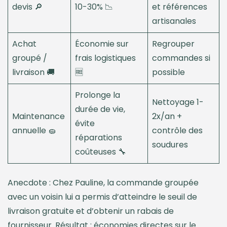
devis 🔎
10-30% 📉
et références
artisanales
Achat
Économie sur
Regrouper
groupé /
frais logistiques
commandes si
livraison 🚚
🆓
possible
Prolonge la
Nettoyage 1-
durée de vie,
Maintenance
2x/an +
évite
annuelle 🧽
contrôle des
réparations
soudures
coûteuses 🔧
Anecdote : Chez Pauline, la commande groupée
avec un voisin lui a permis d’atteindre le seuil de
livraison gratuite et d’obtenir un rabais de
fournisseur. Résultat : économies directes sur le