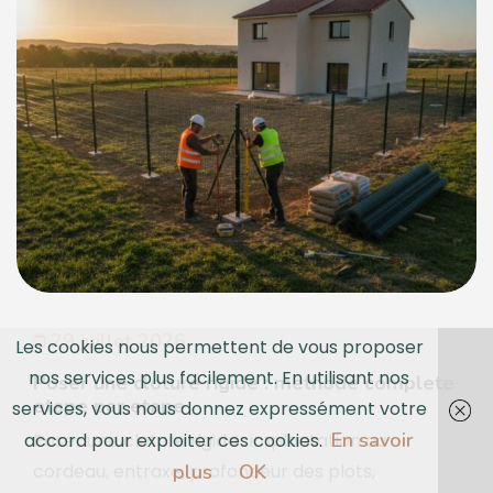
29 juillet 2026
Les cookies nous permettent de vous proposer
nos services plus facilement. En utilisant nos
Poser une cloture rigide : methode complete
etape par etape
services, vous nous donnez expressément votre
En savoir
accord pour exploiter ces cookies.
Poser une cloture rigide : implantation au
plus
OK
cordeau, entraxe, profondeur des plots,