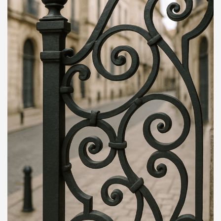
Inox (inoxydable)
9/10
Scores indicatifs : durabilité / maintenance /
esthétique.
Sécurité des serrures
Bas
Moyen
Élevé
Sélectionnez un niveau pour recevoir des
recommandations.
Conseils de sécurité fournis à titre indicatif. Pour un
diagnostic précis, contactez un professionnel local.
Demander un devis
Partager