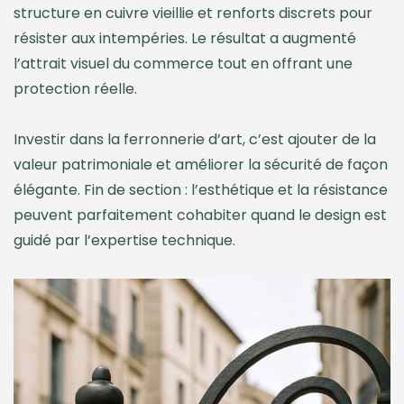
structure en cuivre vieillie et renforts discrets pour
5. Maintenance & suivi
résister aux intempéries. Le résultat a augmenté
Diagnostic & métrage
l’attrait visuel du commerce tout en offrant une
Visite sur site pour évaluer l’existant, prise de
protection réelle.
mesures précises et repérage des points de
sécurité.
Investir dans la ferronnerie d’art, c’est ajouter de la
valeur patrimoniale et améliorer la sécurité de façon
Précédent
Suivant
élégante. Fin de section : l’esthétique et la résistance
Outils & Estimations
peuvent parfaitement cohabiter quand le design est
Estimation rapide (ex: portail, en €)
guidé par l’expertise technique.
2 500 €
Glissez pour ajuster la complexité et la taille. Coût
indicatif.
Comparatif des matériaux
Fer forgé
8/10
Acier
7/10