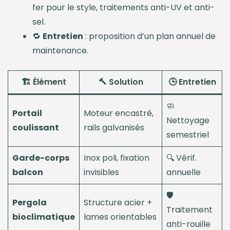
fer pour le style, traitements anti-UV et anti-
sel.
🔁
Entretien
: proposition d’un plan annuel de
maintenance.
🏗️ Élément
🔨 Solution
🕒 Entretien
🧼
Portail
Moteur encastré,
Nettoyage
coulissant
rails galvanisés
semestriel
Garde-corps
Inox poli, fixation
🔍 Vérif.
balcon
invisibles
annuelle
🛡️
Pergola
Structure acier +
Traitement
bioclimatique
lames orientables
anti-rouille