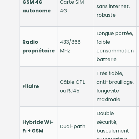
GSM 4G
Carte SIM
sans internet,
autonome
4G
robuste
Longue portée,
Radio
433/868
faible
propriétaire
MHz
consommation
batterie
Très fiable,
Câble CPL
anti-brouillage,
Filaire
ou RJ45
longévité
maximale
Double
Hybride Wi-
sécurité,
Dual-path
Fi + GSM
basculement