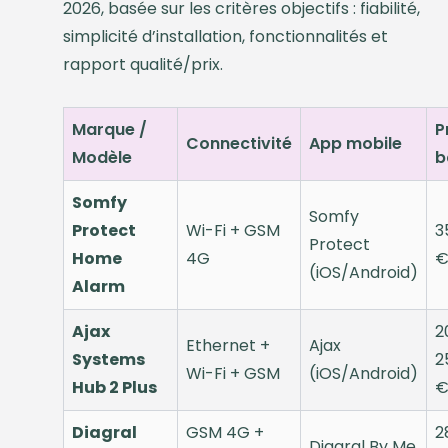
2026, basée sur les critères objectifs : fiabilité,
simplicité d’installation, fonctionnalités et
rapport qualité/prix.
Marque /
P
Connectivité
App mobile
Modèle
b
Somfy
Somfy
Protect
Wi-Fi + GSM
3
Protect
Home
4G
(iOS/Android)
Alarm
Ajax
2
Ethernet +
Ajax
Systems
2
Wi-Fi + GSM
(iOS/Android)
Hub 2 Plus
€
Diagral
GSM 4G +
2
Diagral By Me