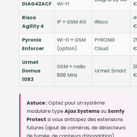
DIAG42ACF
Wi-Fi
Risco
4
IP + GSM 4G
iRisco
Agility 4
Pyronix
Wi-Fi + GSM
PYRONIX
2
Enforcer
(option)
Cloud
Urmet
GSM + radio
2
Domus
Urmet Smart
868 MHz
1083
Astuce :
Optez pour un système
modulaire type
Ajax Systems
ou
Somfy
Protect
si vous anticipez des extensions
futures (ajout de caméras, de détecteurs
de fumée, de capteurs d’inondation).