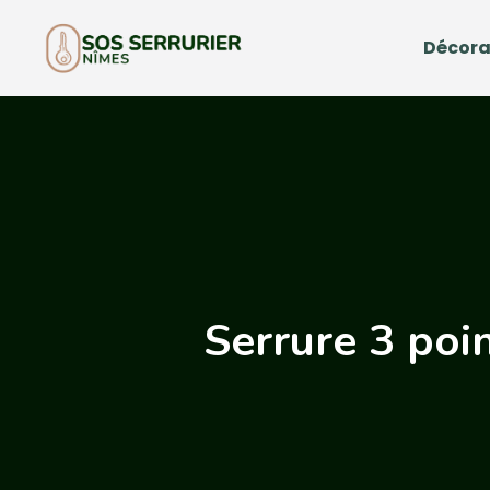
Décora
Serrure 3 poin